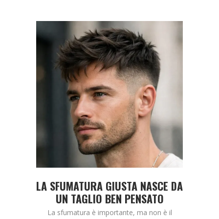
UOMO
LA SFUMATURA GIUSTA NASCE DA
TA
UN TAGLIO BEN PENSATO
QUA
 moda, è
Rib...
La sfumatura è importante, ma non è il