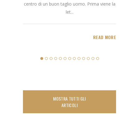
centro di un buon taglio uomo. Prima viene la
I capel
let...
anni
D MORE
READ MORE
MOSTRA TUTTI GLI
ARTICOLI