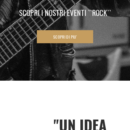
SCOPRI I NOSTRI EVENTI ``ROCK``
SCOPRI DI PIU'
"UN IDEA