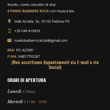
Ruvido, come concetto di vita!
Il
PRIMO BARBIERE ROCK
con musica live.
Viale Arcella, 3e, 35132 Padova PD
+39 049 619833
ruvidobarberrockclub@gmail.com
REA:
PD-423981
P.IVA:
04857750287
(Non accettiamo Appuntamenti via E-mail o via
Social)
ORARI DI APERTURA
Lunedì
/
Chiuso