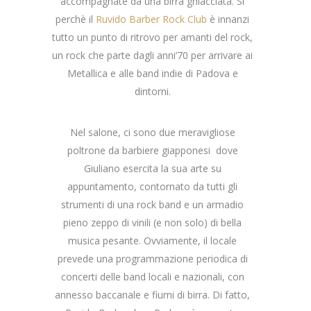
accompagnate da una birra ghiacciata. Sì
perchè il
Ruvido Barber Rock Club
è innanzi
tutto un punto di ritrovo per amanti del rock,
un rock che parte dagli anni’70 per arrivare ai
Metallica e alle band indie di Padova e
dintorni.
Nel salone, ci sono due meravigliose
poltrone da barbiere giapponesi dove
Giuliano esercita la sua arte su
appuntamento, contornato da tutti gli
strumenti di una rock band e un armadio
pieno zeppo di vinili (e non solo) di bella
musica pesante. Ovviamente, il locale
prevede una programmazione periodica di
concerti delle band locali e nazionali, con
annesso baccanale e fiumi di birra. Di fatto,