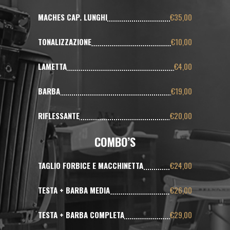
MACHES CAP. LUNGHI
€35,00
TONALIZZAZIONE
€10,00
LAMETTA
€4,00
BARBA
€19,00
RIFLESSANTE
€20,00
COMBO’S
TAGLIO FORBICE E MACCHINETTA
€24,00
TESTA + BARBA MEDIA
€26,00
TESTA + BARBA COMPLETA
€29,00